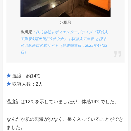
水風呂
引用元：
株式会社トポスエンタープライズ「駅前人
工温泉&露天風呂&サウナ」｜駅前人工温泉 とぽす
仙台駅西口公式サイト（最終閲覧日：2023年4月23
日）
温度：約14℃
収容人数：2人
温度計は12℃を示していましたが、体感14℃でした。
なんだか肌の刺激が少なく、長く入っていることができ
ました。