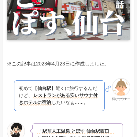
※この記事は2023年4月23日に作成しました。
初めて【
仙台駅
】近くに旅行するんだ
けど、
レストランがある安いサウナ付
悩むサウナー
きホテルに宿泊
したいなぁ……。
「駅前人工温泉 とぽす 仙台駅西口」