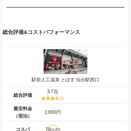
総合評価&コストパフォーマンス
駅前人工温泉 とぽす 仙台駅西口
3.7点
総合評価
最安料金
2,800円
（宿泊）
コスパ
79
[点/円]