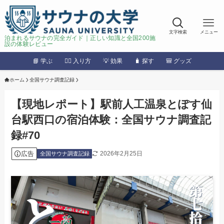
文字検索
メニュー
泊まれるサウナの完全ガイド｜正しい知識と全国200施
設の体験レビュー
📘 学ぶ
🧖‍♂️ 入り方
💡 効果
🧳 探す
🎒 グッズ
ホーム
全国サウナ調査記録
【現地レポート】駅前人工温泉とぽす仙
台駅西口の宿泊体験：全国サウナ調査記
録#70
広告
2026年2月25日
全国サウナ調査記録