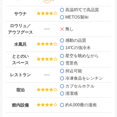
高温85℃で高品質
サウナ
METOS製iki
ロウリュ／
無し
アウフグース
感動の品質
水風呂
14℃の強冷水
星空を眺めながら
ととのい
スペース
雪景色
持込可能
レストラン
冷凍食品をレンチン
カプセル
ホテル
宿泊
清潔感
約4,000冊の漫画
館内設備