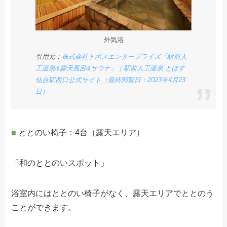
外気浴
引用元：
株式会社トポスエンタープライズ「駅前人
工温泉&露天風呂&サウナ」｜駅前人工温泉 とぽす
仙台駅西口公式サイト（最終閲覧日：2023年4月23
日）
■
ととのい椅子：4台（露天エリア）
「和のととのいスポット」
浴室内にはととのい椅子がなく、露天エリアでととのう
ことができます。