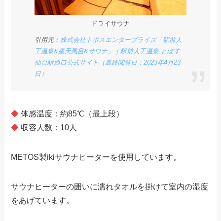
ドライサウナ
引用元：
株式会社トポスエンタープライズ「駅前人
工温泉&露天風呂&サウナ」｜駅前人工温泉 とぽす
仙台駅西口公式サイト（最終閲覧日：2023年4月23
日）
◆
体感温度：約85℃（最上段）
◆
収容人数：10人
METOS製ikiサウナヒーターを使用しています。
サウナヒーターの囲いに濡れタオルを掛けて室内の湿度
をあげています。