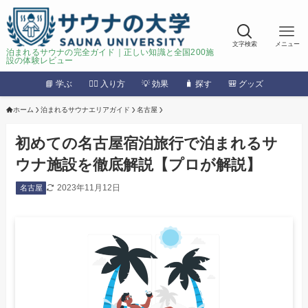
文字検索
メニュー
泊まれるサウナの完全ガイド｜正しい知識と全国200施
設の体験レビュー
📘 学ぶ
🧖‍♂️ 入り方
💡 効果
🧳 探す
🎒 グッズ
ホーム
泊まれるサウナエリアガイド
名古屋
初めての名古屋宿泊旅行で泊まれるサ
ウナ施設を徹底解説【プロが解説】
2023年11月12日
名古屋