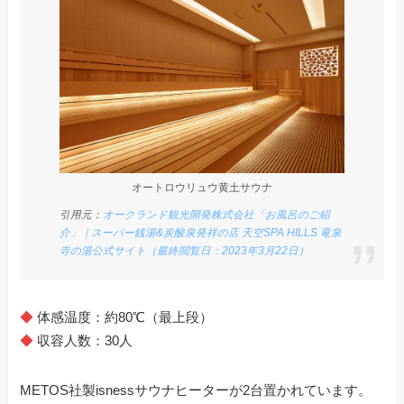
オートロウリュウ黄土サウナ
引用元：
オークランド観光開発株式会社「お風呂のご紹
介」｜スーパー銭湯&炭酸泉発祥の店 天空SPA HILLS 竜泉
寺の湯公式サイト（最終閲覧日：2023年3月22日）
◆
体感温度：約80℃（最上段）
◆
収容人数：30人
METOS社製isnessサウナヒーターが2台置かれています。