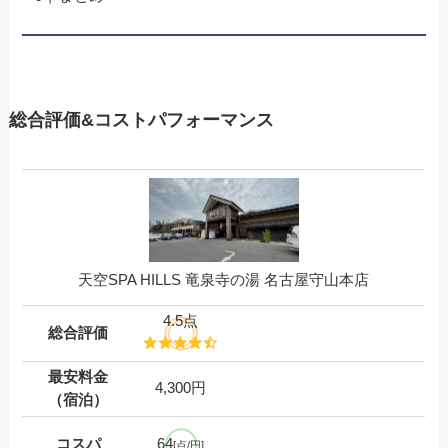
総合評価&コストパフォーマンス
天空SPA HILLS 竜泉寺の湯 名古屋守山本店
4.5点
総合評価
最安料金
4,300円
（宿泊）
コスパ
64
[点/円]