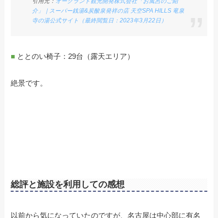
引用元：
オークランド観光開発株式会社「お風呂のご紹
介」｜スーパー銭湯&炭酸泉発祥の店 天空SPA HILLS 竜泉
寺の湯公式サイト（最終閲覧日：2023年3月22日）
■
ととのい椅子：29台（露天エリア）
絶景です。
総評と施設を利用しての感想
以前から気になっていたのですが、名古屋は中心部に有名