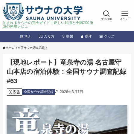
文字検索
メニュー
泊まれるサウナの完全ガイド｜正しい知識と全国200施
設の体験レビュー
📘 学ぶ
🧖‍♂️ 入り方
💡 効果
🧳 探す
🎒 グッズ
ホーム
全国サウナ調査記録
【現地レポート】竜泉寺の湯 名古屋守
山本店の宿泊体験：全国サウナ調査記録
#63
広告
2026年3月7日
全国サウナ調査記録