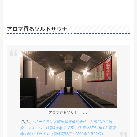
アロマ香るソルトサウナ
アロマ香るソルトサウナ
引用元：
オークランド観光開発株式会社「お風呂のご紹
介」｜スーパー銭湯&炭酸泉発祥の店 天空SPA HILLS 竜泉
寺の湯公式サイト（最終閲覧日：2023年3月22日）