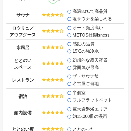
高温80℃で高品質
サウナ
塩サウナを楽しめる
オート頻度高い
ロウリュ／
アウフグース
METOS社製isness
感動の品質
水風呂
15℃の強冷水
幻想的な露天
夜景
ととのい
スペース
雰囲気が最高
ザ・サウナ飯
レストラン
名古屋ご当地
半個室
宿泊
フルフラットベット
巨大岩盤浴エリア
館内設備
約15,000冊
の漫画
ととのい度
ととのった