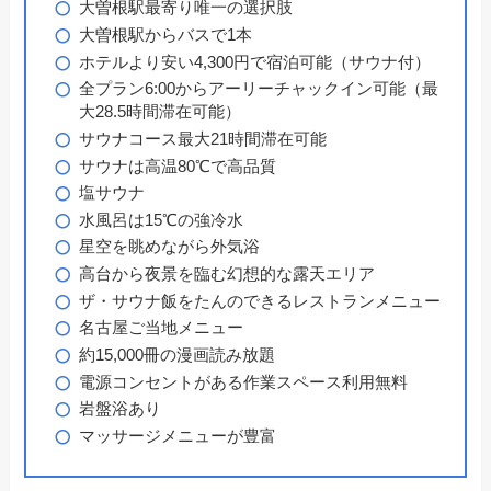
大曽根駅最寄り唯一の選択肢
大曽根駅からバスで1本
ホテルより安い4,300円で宿泊可能（サウナ付）
全プラン6:00からアーリーチャックイン可能（最
大28.5時間滞在可能）
サウナコース最大21時間滞在可能
サウナは高温80℃で高品質
塩サウナ
水風呂は15℃の強冷水
星空を眺めながら外気浴
高台から夜景を臨む幻想的な露天エリア
ザ・サウナ飯をたんのできるレストランメニュー
名古屋ご当地メニュー
約15,000冊の漫画読み放題
電源コンセントがある作業スペース利用無料
岩盤浴あり
マッサージメニューが豊富