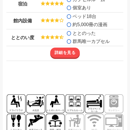
宿泊
個室あり
ベッド18台
館内設備
約5,000冊の漫画
ととのった
ととのい度
群馬唯一カプセル
詳細を見る