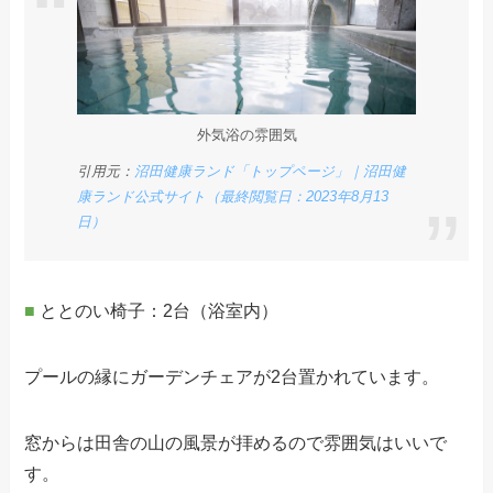
外気浴の雰囲気
引用元：
沼田健康ランド「トップページ」｜沼田健
康ランド公式サイト（最終閲覧日：2023年8月13
日）
■
ととのい椅子：2台（浴室内）
プールの縁にガーデンチェアが2台置かれています。
窓からは田舎の山の風景が拝めるので雰囲気はいいで
す。