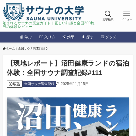
文字検索
メニュー
泊まれるサウナの完全ガイド｜正しい知識と全国200施
設の体験レビュー
📘 学ぶ
🧖‍♂️ 入り方
💡 効果
🧳 探す
🎒 グッズ
ホーム
全国サウナ調査記録
【現地レポート】沼田健康ランドの宿泊
体験：全国サウナ調査記録#111
広告
2025年11月15日
全国サウナ調査記録