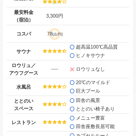
最安料金
3,300円
（宿泊）
コスパ
78
[点/円]
超高温100℃高品質
サウナ
ヒノキサウナ
ロウリュ／
ロウリュなし
アウフグース
20℃のマイルド
水風呂
巨大プール
田舎の風景
ととのい
スペース
ととのい椅子あり
メニュー豊富
レストラン
田舎座敷長居可能
カプセルルーム