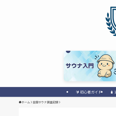
🔰 初心者ガイド

ホーム
全国サウナ調査記録