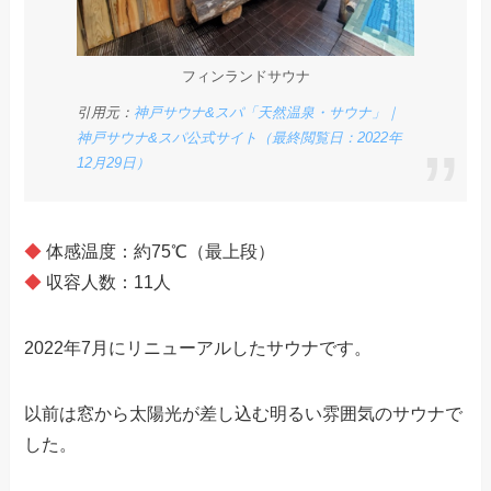
フィンランドサウナ
引用元：
神戸サウナ&スパ「天然温泉・サウナ」｜
神戸サウナ&スパ公式サイト（最終閲覧日：2022年
12月29日）
◆
体感温度：約75℃（最上段）
◆
収容人数：11人
2022年7月にリニューアルしたサウナです。
以前は窓から太陽光が差し込む明るい雰囲気のサウナで
した。