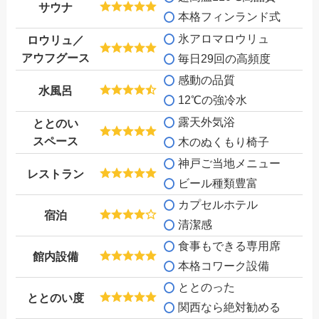
サウナ
本格フィンランド式
氷アロマロウリュ
ロウリュ／
アウフグース
毎日29回の高頻度
感動の品質
水風呂
12℃の強冷水
露天外気浴
ととのい
スペース
木のぬくもり椅子
神戸ご当地メニュー
レストラン
ビール種類豊富
カプセル
ホテル
宿泊
清潔感
食事もできる専用席
館内設備
本格コワーク設備
ととのった
ととのい度
関西なら絶対勧める