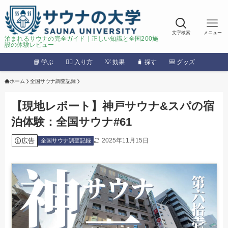
文字検索
メニュー
泊まれるサウナの完全ガイド｜正しい知識と全国200施
設の体験レビュー
📘 学ぶ
🧖‍♂️ 入り方
💡 効果
🧳 探す
🎒 グッズ
ホーム
全国サウナ調査記録
【現地レポート】神戸サウナ&スパの宿
泊体験：全国サウナ#61
広告
2025年11月15日
全国サウナ調査記録