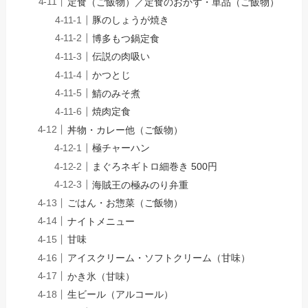
定食（ご飯物）／定食のおかず・単品（ご飯物）
豚のしょうが焼き
博多もつ鍋定食
伝説の肉吸い
かつとじ
鯖のみそ煮
焼肉定食
丼物・カレー他（ご飯物）
極チャーハン
まぐろネギトロ細巻き 500円
海賊王の極みのり弁重
ごはん・お惣菜（ご飯物）
ナイトメニュー
甘味
アイスクリーム・ソフトクリーム（甘味）
かき氷（甘味）
生ビール（アルコール）