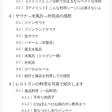
【メリット】三ノ宮駅で泊まるならベストな理由
【デメリット】こんな利用シーンには適さないよ
サウナ→水風呂→外気浴の感想
メインサウナ
フィンランドサウナ
塩サウナ
ハマーム（岩盤浴）
露天水風呂
水風呂（ジャグジー横）
外気浴
ローカルルール
総評と施設を利用しての感想
レストランの料理を写真で紹介します
逸品料理（一品料理）
手作り肉団子
ひねぽん〜ひね鶏のポン酢和え〜
昔なつかし赤ウインナー