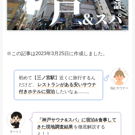
※この記事は2023年3月25日に作成しました。
初めて【
三ノ宮駅
】近くに旅行するん
だけど、
レストランがある安いサウナ
悩むサウナー
付きホテルに宿泊
したいなぁ……。
「神戸サウナ&スパ」に宿泊&食事して
きた現地調査結果
を徹底解説する
タートミ
よ！！