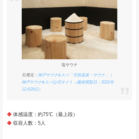
塩サウナ
引用元：
神戸サウナ&スパ「天然温泉・サウナ」｜
神戸サウナ&スパ公式サイト（最終閲覧日：2022年
12月29日）
◆
体感温度：約75℃（最上段）
◆
収容人数：5人