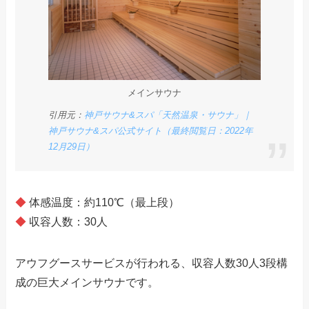
メインサウナ
引用元：
神戸サウナ&スパ「天然温泉・サウナ」｜
神戸サウナ&スパ公式サイト（最終閲覧日：2022年
12月29日）
◆
体感温度：約110℃（最上段）
◆
収容人数：30人
アウフグースサービスが行われる、収容人数30人3段構
成の巨大メインサウナです。