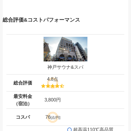
総合評価&コストパフォーマンス
神戸サウナ&スパ
4.8点
総合評価
最安料金
3,800円
（宿泊）
コスパ
76
[点/円]
超高温110℃高品質