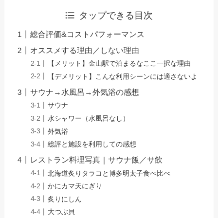
タップできる目次
総合評価&コストパフォーマンス
オススメする理由／しない理由
【メリット】金山駅で泊まるなここ一択な理由
【デメリット】こんな利用シーンには適さないよ
サウナ→水風呂→外気浴の感想
サウナ
水シャワー（水風呂なし）
外気浴
総評と施設を利用しての感想
レストラン料理写真｜サウナ飯／サ飲
北海道炙りタラコと博多明太子食べ比べ
かにカマ天にぎり
炙りにしん
大つぶ貝