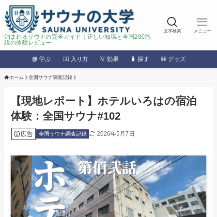
文字検索
メニュー
泊まれるサウナの完全ガイド｜正しい知識と全国200施
設の体験レビュー
📘 学ぶ
🧖‍♂️ 入り方
💡 効果
🧳 探す
🎒 グッズ
ホーム
全国サウナ調査記録
【現地レポート】ホテルいろはの宿泊
体験：全国サウナ#102
広告
2026年5月7日
全国サウナ調査記録