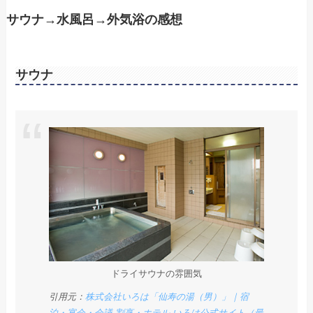
サウナ→水風呂→外気浴の感想
サウナ
ドライサウナの雰囲気
引用元：
株式会社いろは「仙寿の湯（男）」｜宿
泊・宴会・会議 割烹・ホテル いろは公式サイト（最