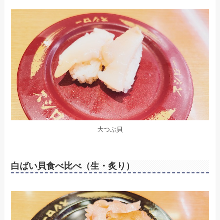
大つぶ貝
白ばい貝食べ比べ（生・炙り）