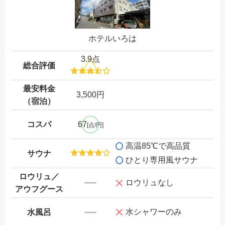
ホテルいろは
3.9点
総合評価
最安料金
3,500円
（宿泊）
コスパ
67
[点/円]
高温85℃で高品質
サウナ
ひとり専用風サウナ
ロウリュ／
ロウリュなし
アウフグース
水シャワーのみ
水風呂