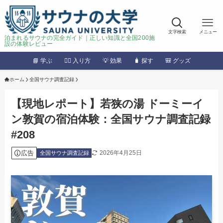
文字検索
メニュー
泊まれるサウナの完全ガイド｜正しい知識と全国200施
設の体験レビュー
📘 学ぶ
🧖‍♂️ 入り方
💡 効果
🧳 探す
🎒 グッズ
ホーム
全国サウナ調査記録
【現地レポート】若狭の湯 ドーミーイ
ン敦賀の宿泊体験：全国サウナ調査記録
#208
広告
2026年4月25日
全国サウナ調査記録