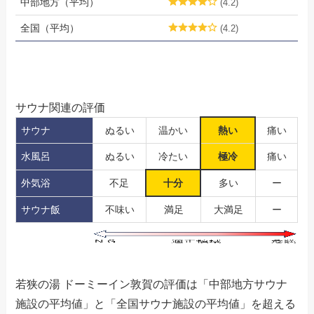
中部地方（平均）
(4.2)
全国（平均）
(4.2)
サウナ関連の評価
サウナ
ぬるい
温かい
熱い
痛い
水風呂
ぬるい
冷たい
極冷
痛い
外気浴
不足
十分
多い
ー
サウナ飯
不味い
満足
大満足
ー
若狭の湯 ドーミーイン敦賀の評価は「中部地方サウナ
施設の平均値」と「全国サウナ施設の平均値」を超える