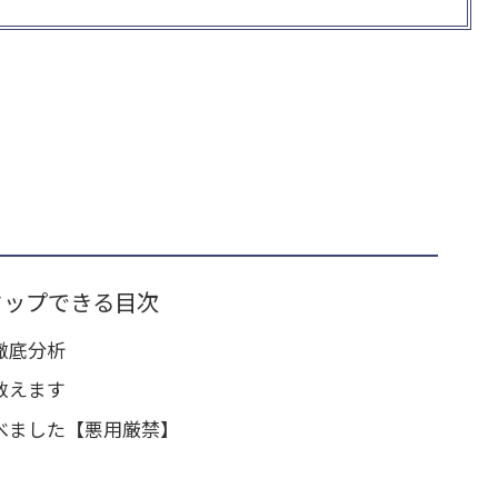
タップできる目次
徹底分析
教えます
べました【悪用厳禁】