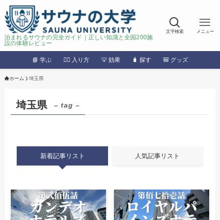
文字検索
メニュー
泊まれるサウナの完全ガイド｜正しい知識と全国200施
設の体験レビュー
📘 学ぶ
🧖‍♂️ 入り方
💡 効果
🧳 探す
🎒 グッズ
ホーム
埼玉県
埼玉県
– tag –
新着記事リスト
人気記事リスト