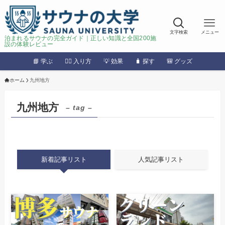
文字検索
メニュー
泊まれるサウナの完全ガイド｜正しい知識と全国200施
設の体験レビュー
📘 学ぶ
🧖‍♂️ 入り方
💡 効果
🧳 探す
🎒 グッズ
ホーム
九州地方
九州地方
– tag –
新着記事リスト
人気記事リスト